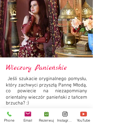
Wieczory Panieńskie
Jeśli szukacie oryginalnego pomysłu,
który zachwyci przyszłą Pannę Młodą,
co powiecie na niezapomniany
orientalny wieczór panieński z tańcem
brzucha? :)
Na dobry początek zaskoczymy
Phone
Email
Rezerwuj
Instagram
YouTube
Pannę Młodą - zatańczę dla Was z
shamadanem (świecznikiem) na