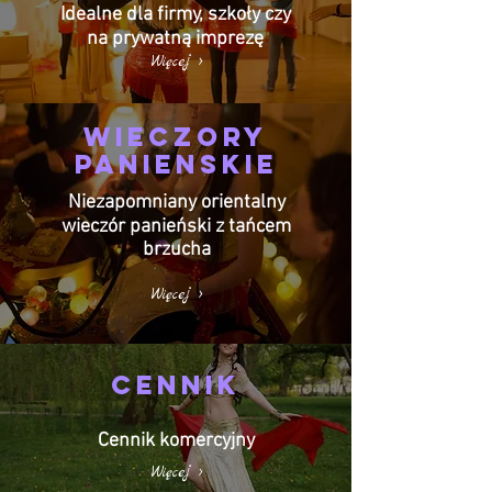
Idealne dla firmy, szkoły czy
na prywatną imprezę
Więcej >
WIECZORY
PANIEnSKIE
Niezapomniany orientalny
wieczór panieński z tańcem
brzucha
Więcej >
Cennik
Cennik komercyjny
Więcej >