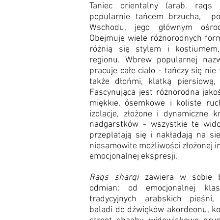
Taniec orientalny (arab. raqs 
popularnie tańcem brzucha, poc
Wschodu, jego głównym ośrod
Obejmuje wiele różnorodnych form
różnią się stylem i kostiumem
regionu. Wbrew popularnej nazw
pracuje całe ciało - tańczy się nie
także dłońmi, klatką piersiową
Fascynująca jest różnorodna jako
miękkie, ósemkowe i koliste ruch
izolacje, złożone i dynamiczne k
nadgarstków - wszystkie te wid
przeplatają się i nakładają na si
niesamowite możliwości złożonej in
emocjonalnej ekspresji.
Raqs sharqi
zawiera w sobie b
odmian: od emocjonalnej klas
tradycyjnych arabskich pieśni,
baladi do dźwięków akordeonu, kok