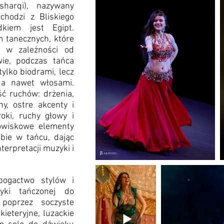
sharqi), nazywany
hodzi z Bliskiego
kiem jest Egipt.
 tanecznych, które
, w zależności od
ie, podczas tańca
 tylko biodrami, lecz
, a nawet włosami.
ść ruchów: drżenia,
y, ostre akcenty i
roki, ruchy głowy i
owiskowe elementy
ebie w tańcu, dając
terpretacji muzyki i
ogactwo stylów i
yki tańczonej do
 poprzez soczyste
ieteryjne, luzackie