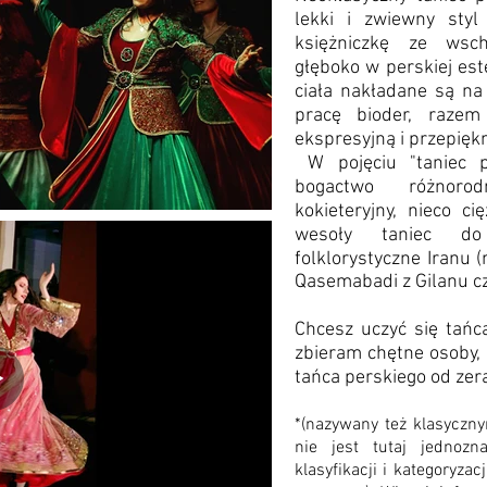
lekki i zwiewny sty
księżniczkę ze wsch
głęboko w perskiej est
ciała nakładane są na
pracę bioder, razem
ekspresyjną i przepięk
W pojęciu "taniec pe
bogactwo różnorod
kokieteryjny, nieco ci
wesoły taniec do
folklorystyczne Iranu (
Qasemabadi z Gilanu c
Chcesz uczyć się tańc
zbieram chętne osoby, 
tańca perskiego od zera
*(nazywany też klasyczn
nie jest tutaj jednozn
klasyfikacji i kategoryza