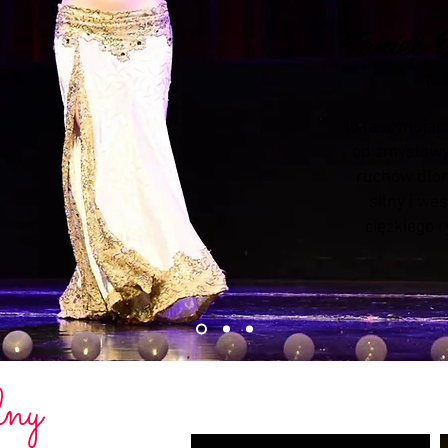
Taniec 
(bel
To fascynując
od zmysłowy
ruchów dłoni
silny i wes
ciężkiego 
lny