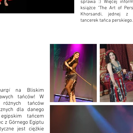
sprawa :) Więcej infor
książce "The Art of Per
Khorsandi, jednej z 
tancerek tańca perskiego
harqi
na Bliskim
kawych tańców! W
 różnych tańców
ycznych dla danego
 egipskim tańcem
iec z Górnego Egiptu
tyczne jest ciężkie