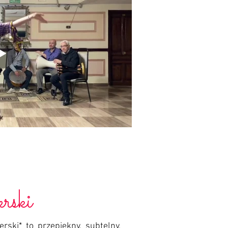
rski
rski* to przepiękny, subtelny,