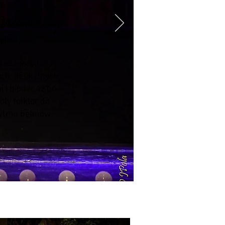
Orientalny
lydance)
a różnorodność -
ch, delikatnych
 i bioder aż po
oły folklor do
rytmu bębnów.