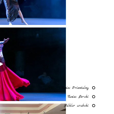
Taniec Orientalny
Taniec Perski
Folklor arabski