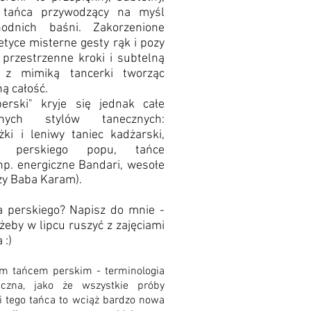
l tańca przywodzący na myśl
odnich baśni. Zakorzenione
etyce misterne gesty rąk i pozy
 przestrzenne kroki i subtelną
 z mimiką tancerki tworząc
ną całość.
rski" kryje się jednak całe
nych stylów tanecznych:
ężki i leniwy taniec kadżarski,
 perskiego popu, tańce
np. e
nergiczne Bandari, wesołe
zy Baba Karam).
a perskiego? Napisz do mnie -
żeby w lipcu ruszyć z zajęciami
 :)
ym tańcem perskim - terminologia
aczna, jako że wszystkie próby
cji tego tańca to wciąż bardzo nowa