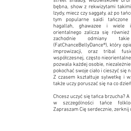
street shaaby, widowiskowe dru
bębna, show z rekwizytami takimi
Izydy, miecz czy saggaty, aż po tań
tym popularne saidi tańczone 
hagallah, ghawazee i wiele 
orientalnego zalicza się również
zachodnie odmiany tak
(FatChanceBellyDance®), który opi
improwizacji, oraz tribal fu
współczesnej, często nieorientalne
pozwala każdej osobie, niezależnie
pokochać swoje ciało i cieszyć się n
Z czasem kształtuje sylwetkę i w
także uczy poruszać się na co dzień
Chcesz uczyć się tańca brzucha? A 
w szczególności tańce folklo
Zapraszam Cię serdecznie, zerknij 