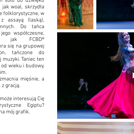
m solo do dźwięku
 jak woal, skrzydła
ce folklorystyczne, w
z assayą (laską),
innych. Do tańca
 jego współczesne,
ie jak FCBD®
era się na grupowej
sion, tańczone do
j muzyki. Taniec ten
 od wieku i budowy,
im.
zmacnia mięśnie, a
 z gracją.
może interesują Cię
rystyczne Egiptu?
na mój grafik.